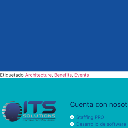
Etiquetado
Architecture
,
Benefits
,
Events
Cuenta con nosot
Staffing PRO
Desarrollo de software