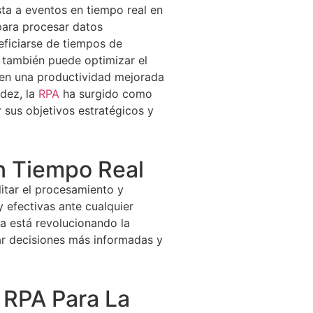
sta a eventos en tiempo real en
para procesar datos
eficiarse de tiempos de
también puede optimizar el
a en una productividad mejorada
idez, la
RPA
ha surgido como
 sus objetivos estratégicos y
n Tiempo Real
litar el procesamiento y
y efectivas ante cualquier
a está revolucionando la
ar decisiones más informadas y
 RPA Para La