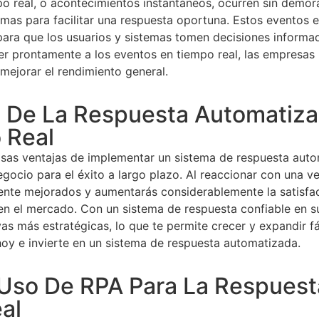
o real, o acontecimientos instantáneos, ocurren sin demo
temas para facilitar una respuesta oportuna. Estos eventos 
para que los usuarios y sistemas tomen decisiones informa
der prontamente a los eventos en tiempo real, las empresa
mejorar el rendimiento general.
s De La Respuesta Automatiz
 Real
sas ventajas de implementar un sistema de respuesta aut
egocio para el éxito a largo plazo. Al reaccionar con una v
nte mejorados y aumentarás considerablemente la satisfacc
en el mercado. Con un sistema de respuesta confiable en s
vas más estratégicas, lo que te permite crecer y expandir f
 hoy e invierte en un sistema de respuesta automatizada.
Uso De RPA Para La Respuest
al