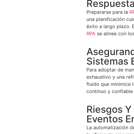
Respuesta
Prepararse para la
R
una planificación cu
éxito a largo plazo.
RPA
se alinee con lo
Asegurand
Sistemas 
Para adoptar de mane
exhaustivo y una ref
fluido que minimice 
continuo y confiable
Riesgos Y
Eventos E
La automatización d