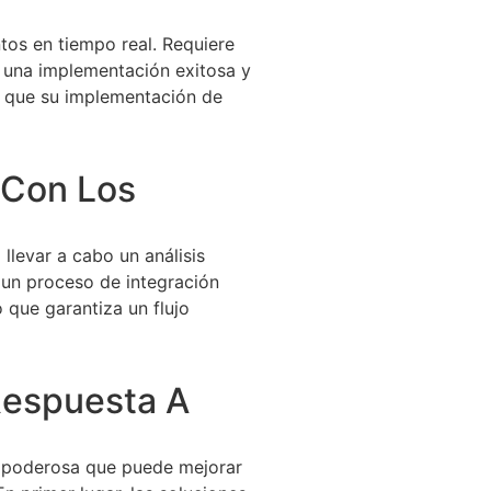
ntos en tiempo real. Requiere
r una implementación exitosa y
ra que su implementación de
 Con Los
 llevar a cabo un análisis
r un proceso de integración
 que garantiza un flujo
Respuesta A
a poderosa que puede mejorar