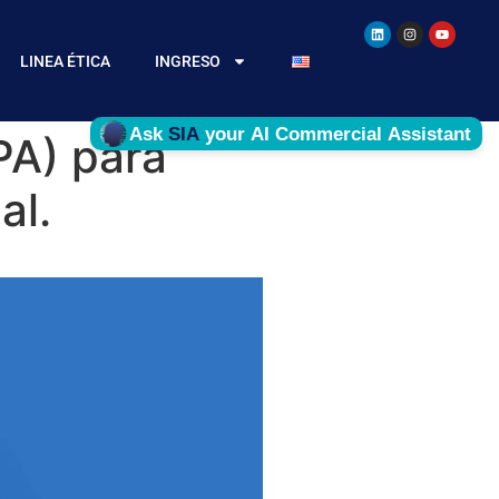
LINEA ÉTICA
INGRESO
PA) para
al.