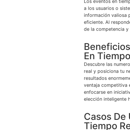
Los eventos en tiemp
a los usuarios o sis
información valiosa 
eficiente. Al respon
de la competencia y 
Beneficio
En Tiempo
Descubre las numero
real y posiciona tu n
resultados enormeme
ventaja competitiva 
enfocarse en iniciati
elección inteligente
Casos De 
Tiempo Re