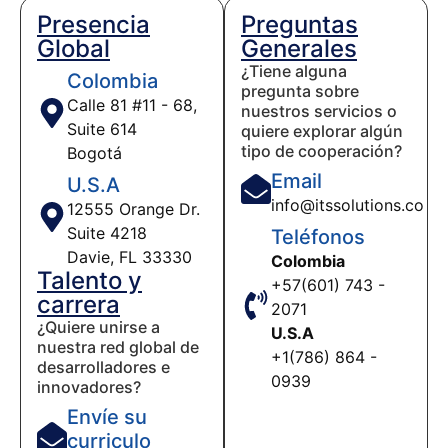
Presencia
Preguntas
Global
Generales
¿Tiene alguna
Colombia
pregunta sobre
Calle 81 #11 - 68,
nuestros servicios o
Suite 614
quiere explorar algún
tipo de cooperación?
Bogotá
Email
U.S.A
info@itssolutions.co
12555 Orange Dr.
Suite 4218
Teléfonos
Davie, FL 33330
Colombia
Talento y
+57(601) 743 -
carrera
2071
¿Quiere unirse a
U.S.A
nuestra red global de
+1(786) 864 -
desarrolladores e
0939
innovadores?
Envíe su
curriculo